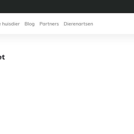
e huisdier
Blog
Partners
Dierenartsen
re Vétérinaire Man
et