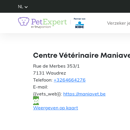
NL
Verzeker j
Cent
Centre Vétérinaire Maniav
Rue de Merbes 353/1
7131 Waudrez
Telefoon:
+3264664276
E-mail:
{{vets_web}}:
https://maniavet.be
Weergeven op kaart