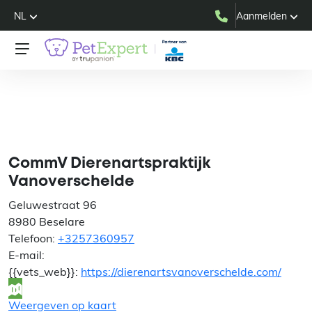
NL
Aanmelden
CommV
Dierenartspraktijk
Vanoverschelde
CommV Dierenartspraktijk
Vanoverschelde
Geluwestraat 96
8980 Beselare
Telefoon:
+3257360957
E-mail:
{{vets_web}}:
https://dierenartsvanoverschelde.com/
Weergeven op kaart