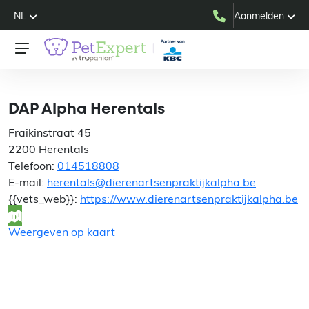
NL
Aanmelden
DAP Alpha Herentals
DAP Alpha Herentals
Fraikinstraat 45
2200 Herentals
Telefoon:
014518808
E-mail:
herentals@dierenartsenpraktijkalpha.be
{{vets_web}}:
https://www.dierenartsenpraktijkalpha.be
Weergeven op kaart