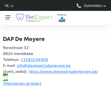
NL
Aanmelden
DAP De Meyere
DAP De Meyere
florastraat 32
9820 merelbeke
Telefoon:
+3293244409
E-mail:
info@dierenartsdemeyere.be
{{vets_web}}:
https://www.dierenartsdemeyere.be/
Weergeven op kaart