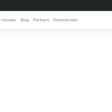
e huisdier
Blog
Partners
Dierenartsen
AP Dr Miguel Steve