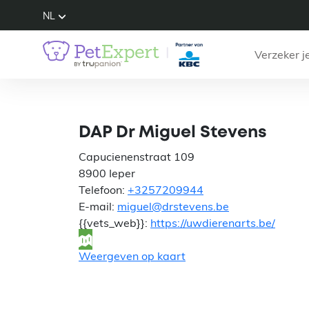
NL
Verzeker j
D
DAP Dr Miguel Stevens
Capucienenstraat 109
8900 Ieper
Telefoon:
+3257209944
E-mail:
miguel@drstevens.be
{{vets_web}}:
https://uwdierenarts.be/
Weergeven op kaart