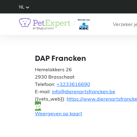
NL
Verzeker j
DAP Francken
Hemelakkers 26
2930 Brasschaat
Telefoon:
+3233616690
E-mail:
info@dierenartsfrancken.be
{{vets_web}}:
https://www.dierenartsfranck
Weergeven op kaart