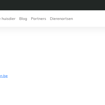
e huisdier
Blog
Partners
Dierenartsen
DAP Francken
en.be