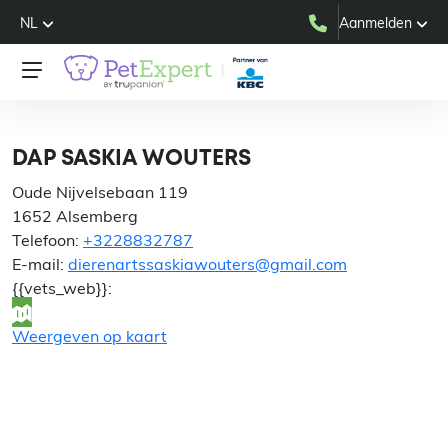
NL
Aanmelden
DAP SASKIA WOUTERS
DAP SASKIA WOUTERS
Oude Nijvelsebaan 119
1652 Alsemberg
Telefoon:
+3228832787
E-mail:
dierenartssaskiawouters@gmail.com
{{vets_web}}:
Weergeven op kaart