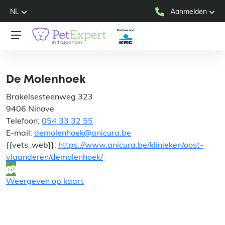
NL
Aanmelden
De Molenhoek
De Molenhoek
Brakelsesteenweg 323
9406 Ninove
Telefoon:
054 33 32 55
E-mail:
demolenhoek@anicura.be
{{vets_web}}:
https://www.anicura.be/klinieken/oost-
vlaanderen/demolenhoek/
Weergeven op kaart