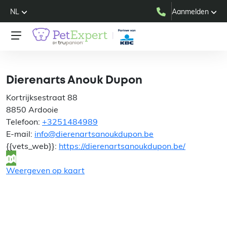
NL
Aanmelden
Dierenarts Anouk Dupon
Dierenarts Anouk Dupon
Kortrijksestraat 88
8850 Ardooie
Telefoon:
+3251484989
E-mail:
info@dierenartsanoukdupon.be
{{vets_web}}:
https://dierenartsanoukdupon.be/
Weergeven op kaart