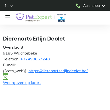
NL
Aanmelden
Dierenarts Erlijn Deolet
Dierenarts Erlijn Deolet
Overslag 8
9185 Wachtebeke
Telefoon:
+32498667248
E-mail:
{{vets_web}}:
https://dierenartserlijndeolet.be/
Weergeven op kaart