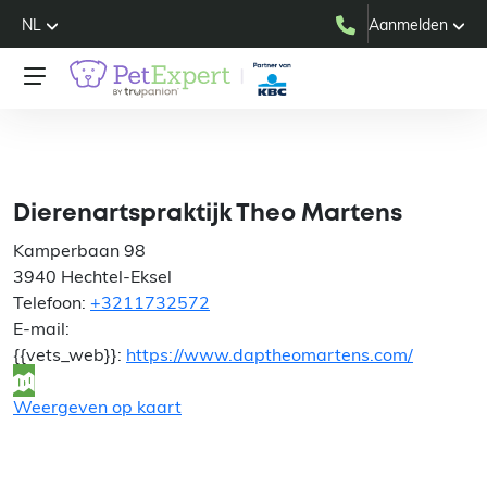
NL
Aanmelden
Dierenartspraktijk Theo
Martens
Dierenartspraktijk Theo Martens
Kamperbaan 98
3940 Hechtel-Eksel ​
Telefoon:
+3211732572
E-mail:
{{vets_web}}:
https://www.daptheomartens.com/
Weergeven op kaart