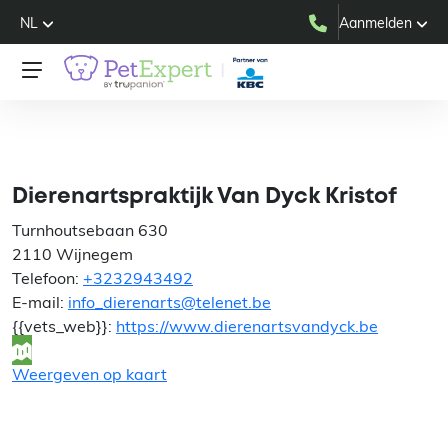
NL
Aanmelden
Dierenartspraktijk Van
Dyck Kristof
Dierenartspraktijk Van Dyck Kristof
Turnhoutsebaan 630
2110 Wijnegem
Telefoon:
+3232943492
E-mail:
info_dierenarts@telenet.be
{{vets_web}}:
https://www.dierenartsvandyck.be
Weergeven op kaart