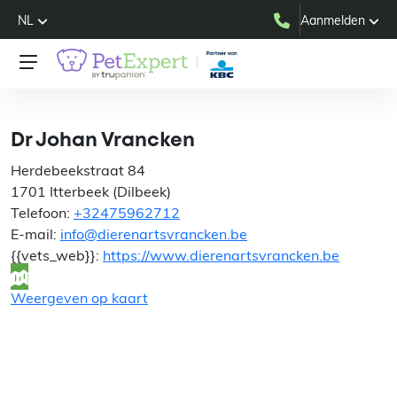
NL
Aanmelden
Dr Johan Vrancken
Dr Johan Vrancken
Herdebeekstraat 84
1701 Itterbeek (Dilbeek)
Telefoon:
+32475962712
E-mail:
info@dierenartsvrancken.be
{{vets_web}}:
https://www.dierenartsvrancken.be
Weergeven op kaart