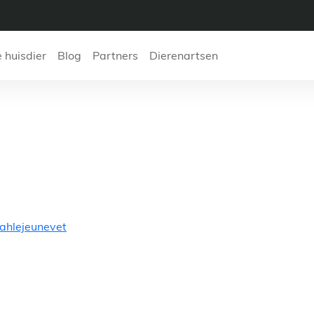
e huisdier
Blog
Partners
Dierenartsen
Lejeune Sarah
ahlejeunevet