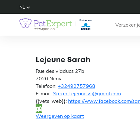
NL
Verzeker j
Lejeune Sarah
Rue des viaducs 27b
7020 Nimy
Telefoon:
+32492757968
E-mail:
Sarah.Lejeune.vt@gmail.com
{{vets_web}}:
https://www.facebook.com/sar
Weergeven op kaart