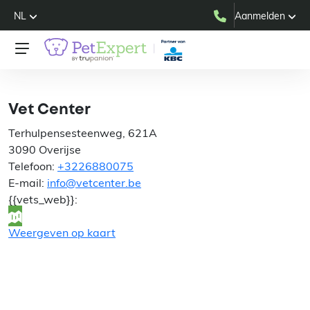
NL
Aanmelden
Vet Center
Vet Center
Terhulpensesteenweg, 621A
3090 Overijse
Telefoon:
+3226880075
E-mail:
info@vetcenter.be
{{vets_web}}:
Weergeven op kaart