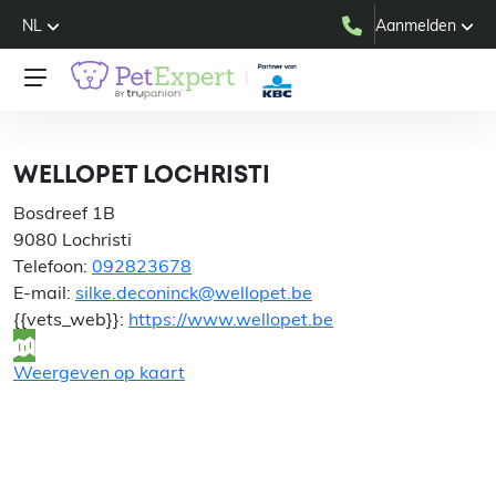
NL
Aanmelden
WELLOPET LOCHRISTI
WELLOPET LOCHRISTI
Bosdreef 1B
9080 Lochristi
Telefoon:
092823678
E-mail:
silke.deconinck@wellopet.be
{{vets_web}}:
https://www.wellopet.be
Weergeven op kaart