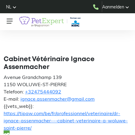
NL
Aanmelden
Cabinet Vétérinaire
Ignace Assenmacher
Cabinet Vétérinaire Ignace
Assenmacher
Avenue Grandchamp 139
1150 WOLUWE-ST-PIERRE
Telefoon:
+32475444092
E-mail:
ignace.assenmacher@gmail.com
{{vets_web}}:
https://tipaw.com/be/fr/professionnel/veterinaire/dr-
ignace-assenmacher---cabinet-veterinaire-a-woluwe-
saint-pierre/