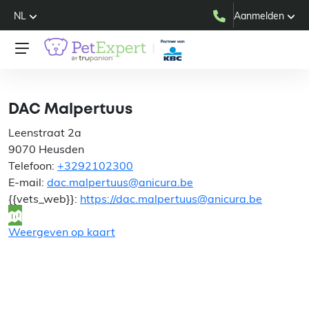
NL
Aanmelden
DAC Malpertuus
DAC Malpertuus
Leenstraat 2a
9070 Heusden
Telefoon:
+3292102300
E-mail:
dac.malpertuus@anicura.be
{{vets_web}}:
https://dac.malpertuus@anicura.be
Weergeven op kaart