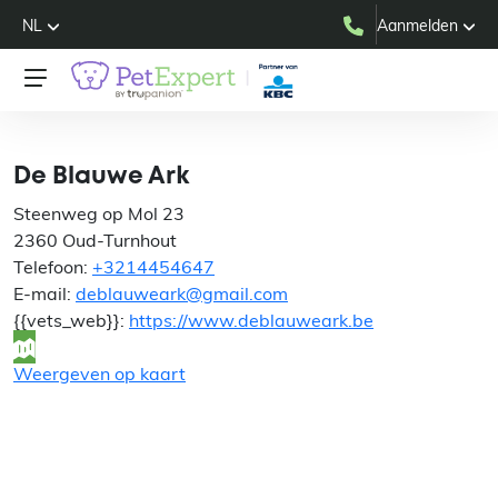
NL
Aanmelden
De Blauwe Ark
De Blauwe Ark
Steenweg op Mol 23
2360 Oud-Turnhout
Telefoon:
+3214454647
E-mail:
deblauweark@gmail.com
{{vets_web}}:
https://www.deblauweark.be
Weergeven op kaart