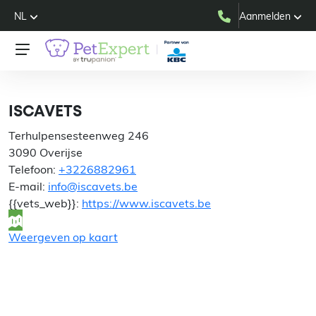
NL
Aanmelden
ISCAVETS
ISCAVETS
Terhulpensesteenweg 246
3090 Overijse
Telefoon:
+3226882961
E-mail:
info@iscavets.be
{{vets_web}}:
https://www.iscavets.be
Weergeven op kaart