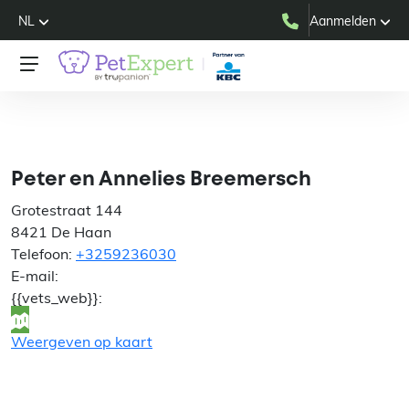
NL
Aanmelden
Peter en Annelies
Breemersch
Peter en Annelies Breemersch
Grotestraat 144
8421 De Haan
Telefoon:
+3259236030
E-mail:
{{vets_web}}:
Weergeven op kaart