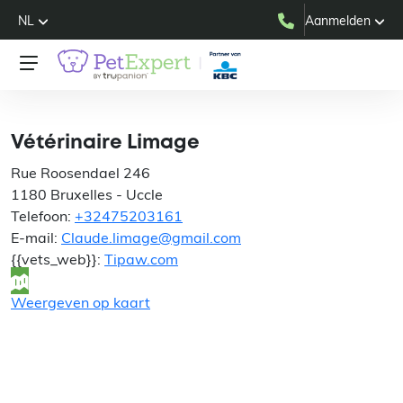
NL
Aanmelden
Vétérinaire Limage
Vétérinaire Limage
Rue Roosendael 246
1180 Bruxelles - Uccle
Telefoon:
+32475203161
E-mail:
Claude.limage@gmail.com
{{vets_web}}:
Tipaw.com
Weergeven op kaart