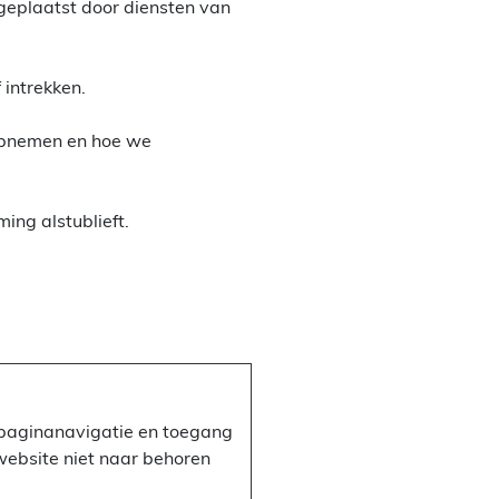
geplaatst door diensten van
 intrekken.
 opnemen en hoe we
ng alstublieft.
s paginanavigatie en toegang
website niet naar behoren